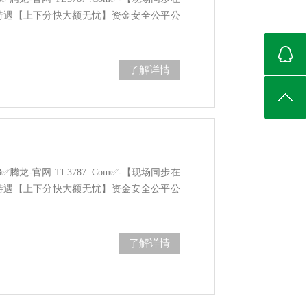
户高待遇【上下分快大额无忧】资金安全公平公
了解详情
台
8✅腾龙-官网 TL3787 .com✅-【现场同步在
户高待遇【上下分快大额无忧】资金安全公平公
了解详情