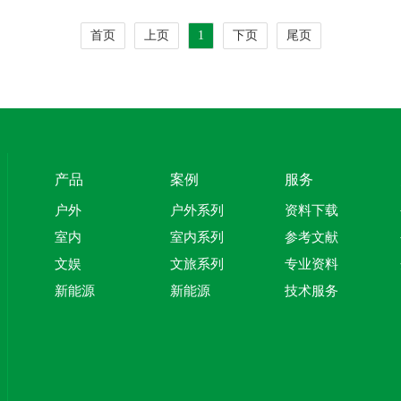
首页
上页
1
下页
尾页
产品
案例
服务
户外
户外系列
资料下载
室内
室内系列
参考文献
文娱
文旅系列
专业资料
新能源
新能源
技术服务